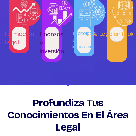
Formación
Finanzas
Tecnología
Liderazgo en Evolu
e
Legal
e
Innovación
Inversión
Profundiza Tus
Conocimientos En El Área
Legal