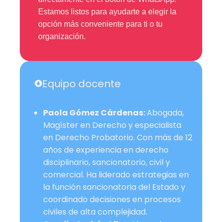
Estamos listos para ayudarte a elegir la
opción más conveniente para ti o tu
organización.
Equipo docente
Paola Gómez Cárdenas:
Abogada,
Magíster en Derecho y especialista
en Derecho Probatorio. Con más de 12
años de experiencia en derecho
disciplinario, sancionatorio, civil y
comercial. Ha liderado estrategias en
la función sancionatoria del Estado y
coordinado decisiones en procesos
civiles de alta complejidad.