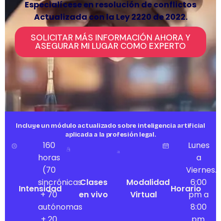
Especialícese en resolución de conflictos
Actualizada con la Ley 2220 de 2022.
SOLICITAR MÁS INFORMACIÓN AHORA Y
ASEGURAR MI LUGAR COMO EXPERTO
Incluye un módulo actualizado sobre inteligencia artificial
aplicada a la profesión legal.
160
Lunes
horas
a
(70
Viernes.
sincrónicas
Clases
Modalidad
6:00
Intensidad
Horario
+ 70
en vivo
Virtual
pm a
autónomas
8:00
+ 20
pm.