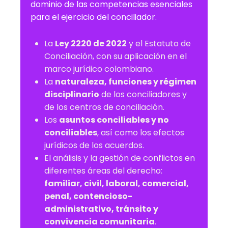
dominio de las competencias esenciales
para el ejercicio del conciliador.
La
Ley 2220 de 2022
y el Estatuto de
Conciliación, con su aplicación en el
marco jurídico colombiano.
La
naturaleza, funciones y régimen
disciplinario
de los conciliadores y
de los centros de conciliación.
Los
asuntos conciliables y no
conciliables
, así como los efectos
jurídicos de los acuerdos.
El análisis y la gestión de conflictos en
diferentes áreas del derecho:
familiar, civil, laboral, comercial,
penal, contencioso-
administrativo, tránsito y
convivencia comunitaria
.