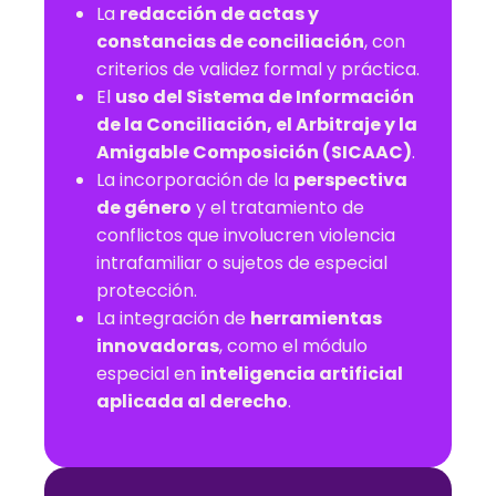
La
redacción de actas y
constancias de conciliación
, con
criterios de validez formal y práctica.
El
uso del Sistema de Información
de la Conciliación, el Arbitraje y la
Amigable Composición (SICAAC)
.
La incorporación de la
perspectiva
de género
y el tratamiento de
conflictos que involucren violencia
intrafamiliar o sujetos de especial
protección.
La integración de
herramientas
innovadoras
, como el módulo
especial en
inteligencia artificial
aplicada al derecho
.