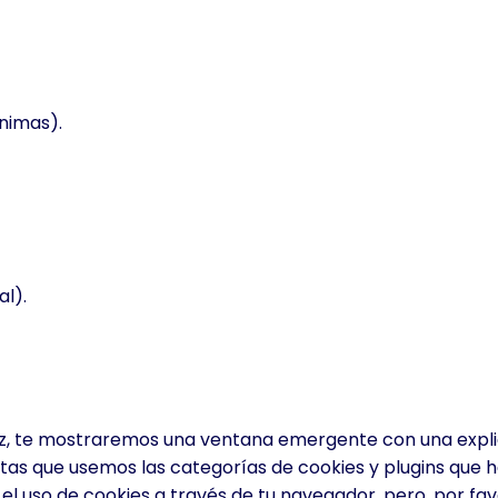
nimas).
l).
ez, te mostraremos una ventana emergente con una expli
tas que usemos las categorías de cookies y plugins que h
r el uso de cookies a través de tu navegador, pero, por f