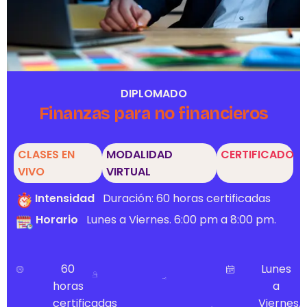
DIPLOMADO
Finanzas para no financieros
CLASES EN
MODALIDAD
CERTIFICADO
VIVO
VIRTUAL
Intensidad
Duración: 60 horas certificadas
Horario
Lunes a Viernes. 6:00 pm a 8:00 pm.
60
Lunes
horas
a
certificadas
Viernes.