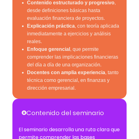
Contenido estructurado y progresivo
,
desde definiciones básicas hasta
evaluación financiera de proyectos.
Explicación práctica
, con teoría aplicada
inmediatamente a ejercicios y análisis
reales.
Enfoque gerencial
, que permite
comprender las implicaciones financieras
del día a día de una organización.
Docentes con amplia experiencia
, tanto
técnica como gerencial, en finanzas y
dirección empresarial.
Contenido del seminario
El seminario desarrolla una ruta clara que
permite comprender las bases