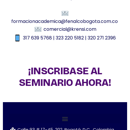
formacionacademica@fenalcobogota.com.co
comercial@krensi.com
317 639 5768 | 323 220 5182 | 320 271 2396
¡INSCRIBASE AL
SEMINARIO AHORA!
Calle 93 # 17-45, 202. Bogotá, D.C., Colombia