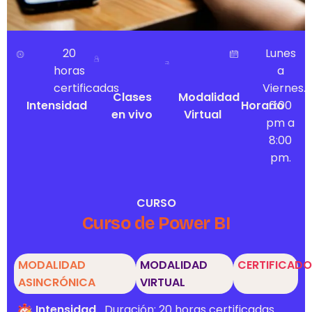
20
Lunes
horas
a
certificadas
Viernes.
Clases
Modalidad
Intensidad
Horario
6:00
en vivo
Virtual
pm a
8:00
pm.
CURSO
Curso de Power BI
MODALIDAD
MODALIDAD
CERTIFICADO
ASINCRÓNICA
VIRTUAL
Intensidad
Duración: 20 horas certificadas