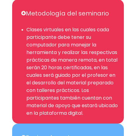
Metodología del seminario
Clases virtuales en las cuales cada
participante debe tener su
computador para manejar la
herramienta y realizar las respectivas
prácticas de manera remota, en total
serán 20 horas certificadas, en las
cuales será guiado por el profesor en
el desarrollo del material preparado
con talleres prácticos. Los
participantes también cuentan con
material de apoyo que estará ubicado
en la plataforma digital.