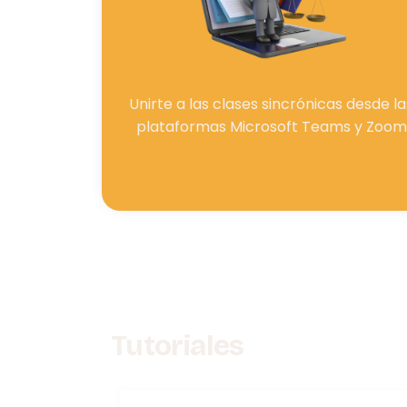
Unirte a las clases sincrónicas desde la
plataformas Microsoft Teams y Zoom
Tutoriales