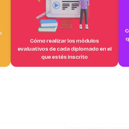
C
s
q
Cómo realizar los módulos
evaluativos de cada diplomado en el
que estés inscrito