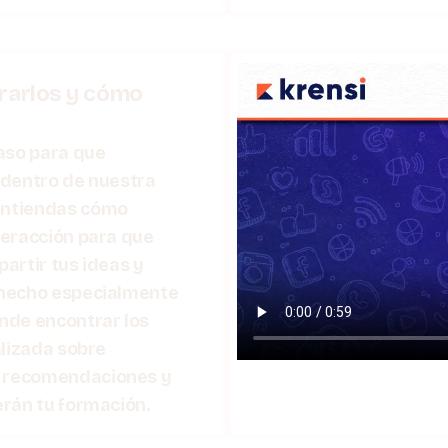
rarlos y cómo
aso para que
s dentro de nuestra
entiendas cómo
teracción para que
artir tus ideas y
 hecho especialmente
nde encontrar los
alizada sobre
 recomendaciones y
rán tu formación.