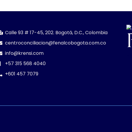
Calle 93 # 17-45, 202. Bogotá, D.C., Colombia
centroconciliacion@fenalcobogota.com.co
info@krensi.com
Al
+57 315 568 4040
+601 457 7079