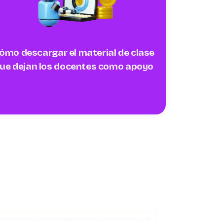
ómo descargar el material de clase
ue dejan los docentes como apoyo