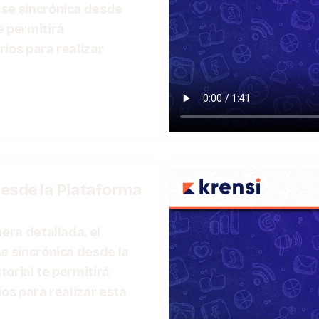
ase sincrónica desde
e permitirá
rios para realizar
desde la Plataforma
era detallada, el
e sincrónica desde la
orial te permitirá
ios para realizar esta