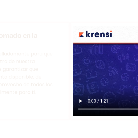
lomado en la
etalladamente para que
tro de nuestra
s garantizar que
ta disponible, de
rovecho de todos los
mente para ti.