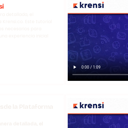
si
ra detallada, el
rensi.co. Este tutorial
sos necesarios para
a experiencia inicial
esde la Plataforma
anera detallada, el