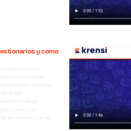
estionarios y como
alladamente cómo
nible de las clases
cada sesión. Además,
trar los
ademico. Ten en
iguen la misma
rios se encuentran en