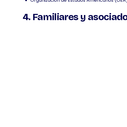
Organización de Estados Americanos (OEA
4. Familiares y asociad
Las personas cercanas a una PEP también pued
Cónyuge e hijos
Padres y hermanos
Socios comerciales y asesores
¿Por qué es importante 
expuestas públicament
Las instituciones financieras y las empresas d
PEP, ya que estas personas pueden ser vulnera