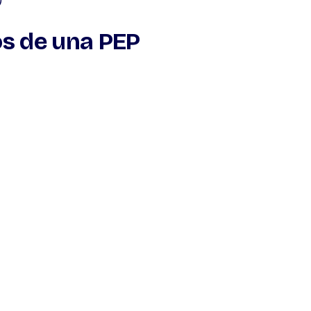
)
os de una PEP
en representar un riesgo, incluyendo:
identificar a las personas
e?
eben
evaluar el nivel de riesgo
al interactuar con una
bles a: