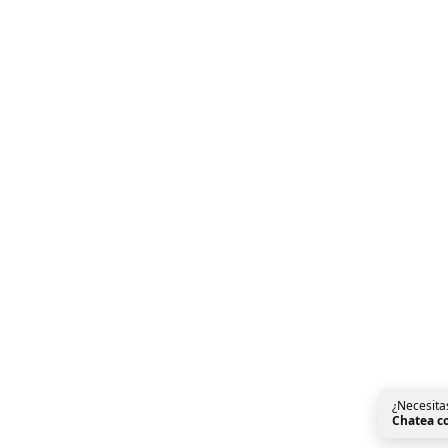
¿Necesita
Chatea c