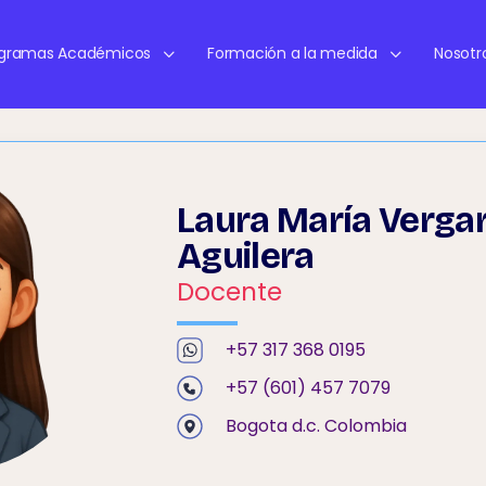
ogramas Académicos
Formación a la medida
Nosotr
Laura María Verga
Aguilera
Docente
+57 317 368 0195
+57 (601) 457 7079
Bogota d.c. Colombia