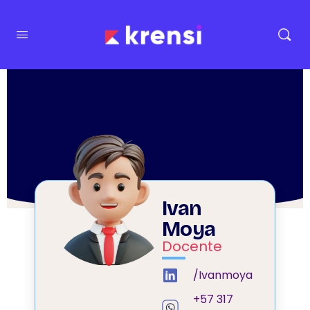
Ivan
Moya
Docente
/Ivanmoya
+57 317